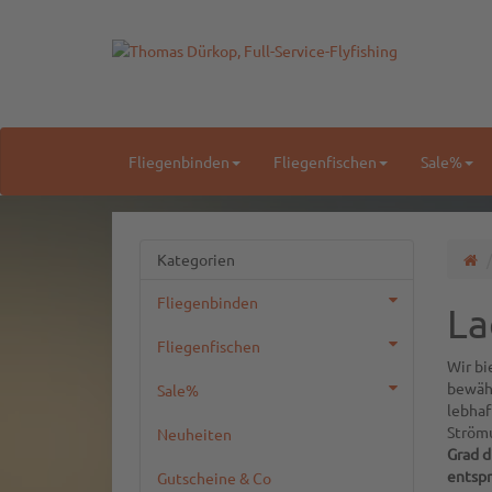
Fliegenbinden
Fliegenfischen
Sale%
Kategorien
Fliegenbinden
La
Fliegenfischen
Wir bi
bewähr
Sale%
lebhaf
Ström
Neuheiten
Grad d
entsp
Gutscheine & Co