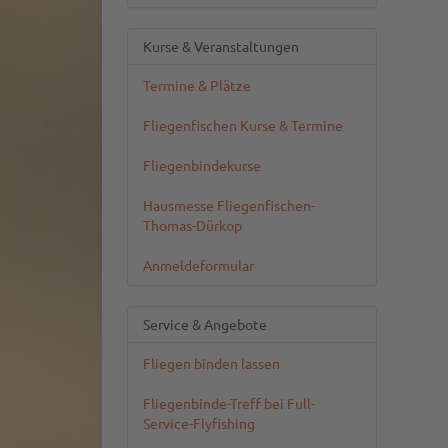
Kurse & Veranstaltungen
Termine & Plätze
Fliegenfischen Kurse & Termine
Fliegenbindekurse
Hausmesse Fliegenfischen-
Thomas-Dürkop
Anmeldeformular
Service & Angebote
Fliegen binden lassen
Fliegenbinde-Treff bei Full-
Service-Flyfishing