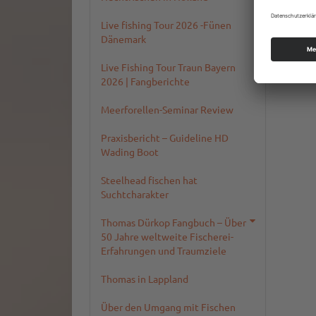
Live fishing Tour 2026 -Fünen
Dänemark
Live Fishing Tour Traun Bayern
2026 | Fangberichte
Meerforellen-Seminar Review
Praxisbericht – Guideline HD
Wading Boot
Steelhead fischen hat
Suchtcharakter
Thomas Dürkop Fangbuch – Über
50 Jahre weltweite Fischerei-
Erfahrungen und Traumziele
Thomas in Lappland
Über den Umgang mit Fischen