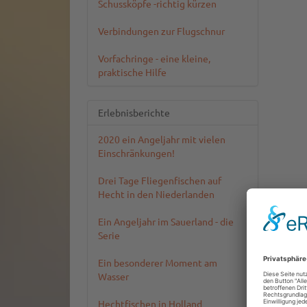
Schussköpfe -richtig kürzen
Verbindungen zur Flugschnur
Vorfachringe - eine kleine,
praktische Hilfe
Erlebnisberichte
2020 ein Angeljahr mit vielen
Einschränkungen!
Drei Tage Fliegenfischen auf
Hecht in den Niederlanden
Ein Angeljahr im Sauerland - die
Serie
Ein besonderer Moment am
Wasser
Hechtfischen in Holland