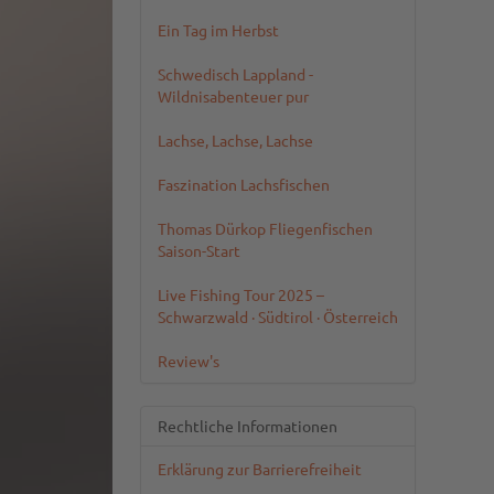
Ein Tag im Herbst
Schwedisch Lappland -
Wildnisabenteuer pur
Lachse, Lachse, Lachse
Faszination Lachsfischen
Thomas Dürkop Fliegenfischen
Saison-Start
Live Fishing Tour 2025 –
Schwarzwald · Südtirol · Österreich
Review's
Rechtliche Informationen
Erklärung zur Barrierefreiheit