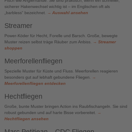
Fisch wie Anglerhände. Sie sind praktisch, wenn ein schneller,
sicherer Hakenwechsel wichtig ist – im Englischen oft als
„barbless“ bezeichnet.
→ Auswahl ansehen
Streamer
Power-Köder für Hecht, Forelle und Barsch. Große, bewegte
Muster reizen selbst träge Räuber zum Anbiss.
→ Streamer
shoppen
Meerforellenfliegen
Spezielle Muster für Küste und Fluss. Meerforellen reagieren
besonders gut auf lebhaft gebundene Fliegen.
→
Meerforellenfliegen entdecken
Hechtfliegen
Große, bunte Muster bringen Action ins Raubfischangeln. Sie sind
robust gebunden und auf harte Bisse vorbereitet.
→
Hechtfliegen ansehen
Marc Petitjean – CDC Fliegen