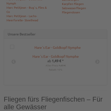
Nymph
Karpfen Fliegen
Marc Petitjean - Bug`s, Flies &
Salzwasserfliegen
Co
Fliegendosen
Marc Petitjean - Lachs-
Meerforelle- Steelhead
Unsere Bestseller
Hare´s Ear - Goldkopf Nymphe
ab
1,49 €
*
Alter Preis:
1,65 €
Rabatt:
10%
Fliegen fürs Fliegenfischen – Für
alle Gewässer