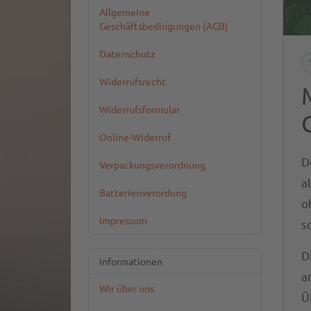
Allgemeine
Geschäftsbedingungen (AGB)
Datenschutz
Widerrufsrecht
Widerrufsformular
Online-Widerruf
D
Verpackungsverordnung
a
Batterienverordung
o
Impressum
s
D
Informationen
a
Wir über uns
Ü