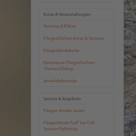
Kurse & Veranstaltungen
Termine & Plätze
Fliegenfischen Kurse & Termine
Fliegenbindekurse
Hausmesse Fliegenfischen-
Thomas-Dürkop
Anmeldeformular
Service & Angebote
Fliegen binden lassen
Fliegenbinde-Treff bei Full-
Service-Flyfishing