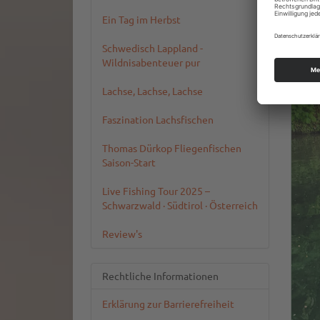
Ein Tag im Herbst
Schwedisch Lappland -
Wildnisabenteuer pur
Lachse, Lachse, Lachse
Faszination Lachsfischen
Thomas Dürkop Fliegenfischen
Saison-Start
Live Fishing Tour 2025 –
Schwarzwald · Südtirol · Österreich
Review's
Rechtliche Informationen
Erklärung zur Barrierefreiheit