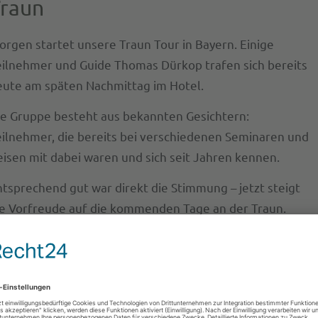
raun
orgen startet unsere Traun Tour in Bayern. Einige
eilnehmer und Guide Thomas Dürkop trafen sich bereits
eute am späten Nachmittag im Hotel.
ie Gruppe besteht aus bekannten Gesichtern:
eilnehmer, die bereits bei verschiedenen Seminaren und
eisen mit dabei waren und sich seit Jahren kennen.
tsprechend gut war direkt die Stimmung – jetzt steigt
ie Vorfreude auf die kommenden Tage an der Traun.