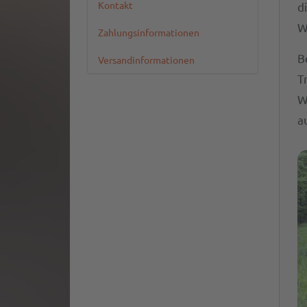
Kontakt
d
W
Zahlungsinformationen
B
Versandinformationen
T
W
a