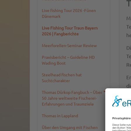
T
Live fishing Tour 2026 -Fünen
Dänemark
M
T
Live Fishing Tour Traun Bayern
2026 | Fangberichte
h
Meerforellen-Seminar Review
D
T
Praxisbericht – Guideline HD
Wading Boot
R
Steelhead fischen hat
En
Suchtcharakter
d
Thomas Dürkop Fangbuch – Über
50 Jahre weltweite Fischerei-
Erfahrungen und Traumziele
Thomas in Lappland
Über den Umgang mit Fischen