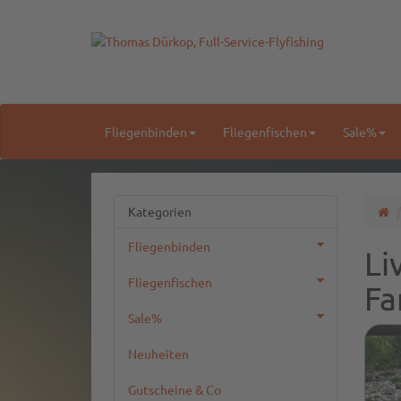
Fliegenbinden
Fliegenfischen
Sale%
Kategorien
Fliegenbinden
Li
Fliegenfischen
Fa
Sale%
Neuheiten
Gutscheine & Co