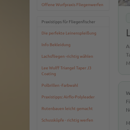
Offene Wurfpraxis Fliegenwerfen
Praxistipps für Fliegenfischer
Die perfekte Leinenspleißung
Info Bekleidung
A
T
Lachsfliegen -richtig wählen
M
Lee Wulff Triangel Taper J3
Coating
Polbrillen -Farbwahl
W
Praxistipps: Airflo-Polyleader
F
Rutenbauen leicht gemacht
N
Schussköpfe - richtig werfen
M