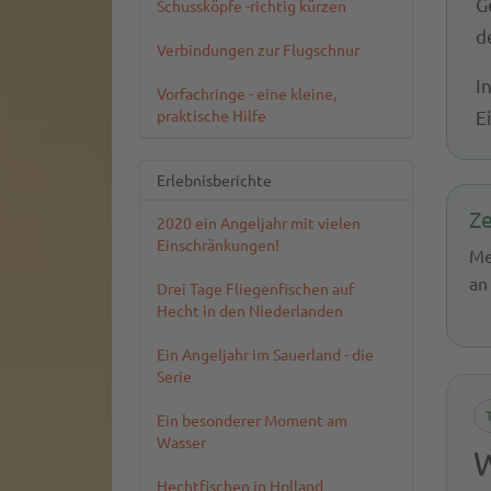
G
Schussköpfe -richtig kürzen
d
Verbindungen zur Flugschnur
I
Vorfachringe - eine kleine,
praktische Hilfe
E
Erlebnisberichte
Z
2020 ein Angeljahr mit vielen
Einschränkungen!
Me
an
Drei Tage Fliegenfischen auf
Hecht in den Niederlanden
Ein Angeljahr im Sauerland - die
Serie
Ein besonderer Moment am
Wasser
W
Hechtfischen in Holland