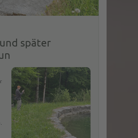
 und später
un
r
.