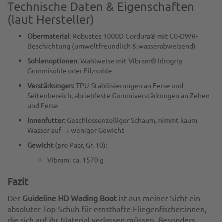
Technische Daten & Eigenschaften
(laut Hersteller)
Obermaterial
: Robustes 1000D Cordura® mit C0-DWR-
Beschichtung (umweltfreundlich & wasserabweisend)
Sohlenoptionen
: Wahlweise mit Vibram® Idrogrip
Gummisohle oder Filzsohle
Verstärkungen
: TPU-Stabilisierungen an Ferse und
Seitenbereich, abriebfeste Gummiverstärkungen an Zehen
und Ferse
Innenfutter
: Geschlossenzelliger Schaum, nimmt kaum
Wasser auf → weniger Gewicht
Gewicht
(pro Paar, Gr. 10):
Vibram: ca. 1570 g
Fazit
Der
Guideline HD Wading Boot
ist aus meiner Sicht ein
absoluter Top-Schuh für ernsthafte Fliegenfischer:innen,
die sich auf ihr Material verlassen müssen. Besonders