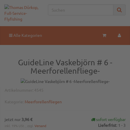
Alle Kategorien
GuideLine Vaskebjörn # 6 -
Meerforellenfliege-
Artikelnummer:
4545
Kategorie:
Meerforellenfliegen
jetzt nur
3,96 €
sofort verfügbar
Lieferfrist
:
1 - 3
inkl. 19% USt. , zzgl.
Versand