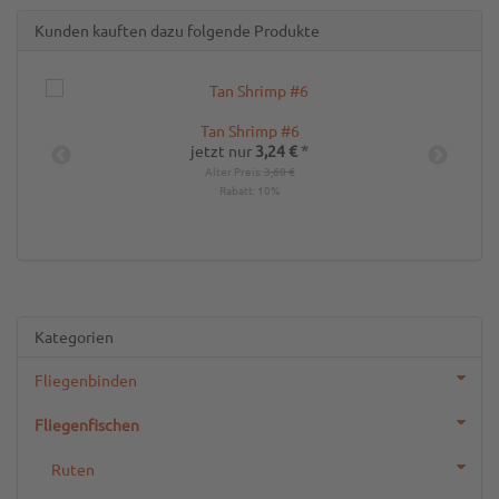
Kunden kauften dazu folgende Produkte
Tan Shrimp #6
G
jetzt nur
3,24 €
*
Alter Preis:
3,60 €
Rabatt:
10%
Kategorien
Fliegenbinden
Fliegenfischen
Ruten