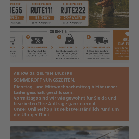
AB KW 28 GELTEN UNSERE
SOMMERÖFFNUNGSZEITEN.
Dienstag- und Mittwochnachmittag bleibt unser
Ladengeschäft geschlossen.
Vormittags sind wir wie gewohnt für Sie da und
bearbeiten Ihre Aufträge ganz normal.
Unser Onlineshop ist selbstverständlich rund um
die Uhr geöffnet.