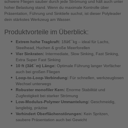
schwere Fliegen sauber durch jede Strömung und hält auch unter
hoher Belastung stand. Wenn du maximale Kontrolle über
Präsentation, Führung und Sinktiefe suchst, ist dieser Polyleader
dein stärkstes Werkzeug am Wasser.
Produktvorteile im Überblick:
Extrem hohe Tragkraft:
18â€¯kg – ideal für Lachs,
Steelhead, Huchen & große Meerforellen
Vier Sinkraten:
Intermediate, Slow Sinking, Fast Sinking,
Extra Super Fast Sinking
10 ft (3â€¯m) Länge:
Optimale Führung langer Vorfächer
auch bei großen Fliegen
Loop-to-Loop-Verbindung:
Für schnellen, werkzeuglosen
Wechsel unterwegs
Robuster monofiler Kern:
Enorme Stabilität und
Zugfestigkeit bei starker Strömung
Low-Modulus-Polymer Ummantelung:
Geschmeidig,
langlebig, präzise
Verhindert Oberflächenstörungen:
Kein Spritzen,
saubere Präsentation auch bei Gewicht