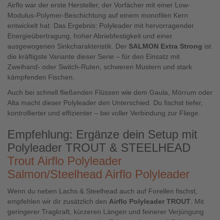
Airflo war der erste Hersteller, der Vorfächer mit einer Low-
Modulus-Polymer-Beschichtung auf einem monofilen Kern
entwickelt hat. Das Ergebnis: Polyleader mit hervorragender
Energieübertragung, hoher Abriebfestigkeit und einer
ausgewogenen Sinkcharakteristik. Der
SALMON Extra Strong
ist
die kräftigste Variante dieser Serie – für den Einsatz mit
Zweihand- oder Switch-Ruten, schweren Mustern und stark
kämpfenden Fischen.
Auch bei schnell fließenden Flüssen wie dem Gaula, Mörrum oder
Alta macht dieser Polyleader den Unterschied. Du fischst tiefer,
kontrollierter und effizienter – bei voller Verbindung zur Fliege.
Empfehlung: Ergänze dein Setup mit
Polyleader TROUT & STEELHEAD
Trout Airflo Polyleader
Salmon/Steelhead Airflo Polyleader
Wenn du neben Lachs & Steelhead auch auf Forellen fischst,
empfehlen wir dir zusätzlich den
Airflo Polyleader TROUT
. Mit
geringerer Tragkraft, kürzeren Längen und feinerer Verjüngung